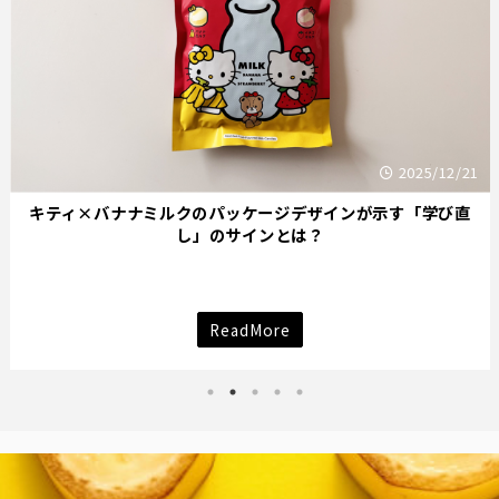
21
2025/12/
直
オイシックスの評判は本当？迷っている人が「おためし」
確かめるべき理由
ReadMore