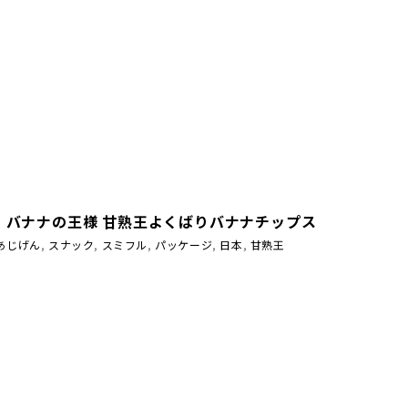
：バナナの王様 甘熟王よくばりバナナチップス
あじげん
,
スナック
,
スミフル
,
パッケージ
,
日本
,
甘熟王