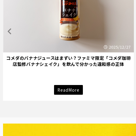
27
2025/12/
琲
キティ×バナナミルクのパッケージデザインが示す「学び
し」のサインとは？
ReadMore
バナナ雑貨