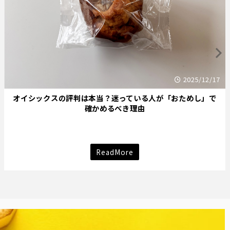
17
2025/12
で
バナナ好きならどっちを選ぶ？セブンイレブンとファミリ
マートのバナナアイスをパッケージ デザインで選び分ける
法
ReadMore