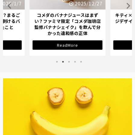
2026/1/7
2025/12/27
か？まるご
コメダのバナナジュースはまず
キティ×
「剥けるバ
い？ファミマ限定「コメダ珈琲店
ジデザイ
ったこと
監修バナナシェイク」を飲んで分
かった違和感の正体
ReadMore
バナナ雑貨