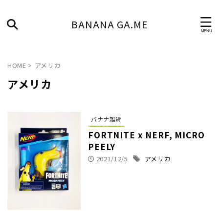
BANANA GA.ME
HOME
>
アメリカ
アメリカ
バナナ雑貨
FORTNITE x NERF, MICRO
PEELY
2021/12/5
アメリカ