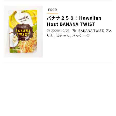
FOOD
バナナ２５８：Hawaiian
Host BANANA TWIST
2020/10/23
BANANA TWIST
,
アメ
リカ
,
スナック
,
パッケージ