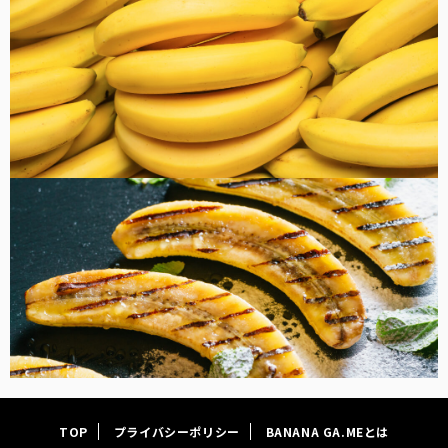
FOOD
TOP
プライバシーポリシー
BANANA GA.MEとは