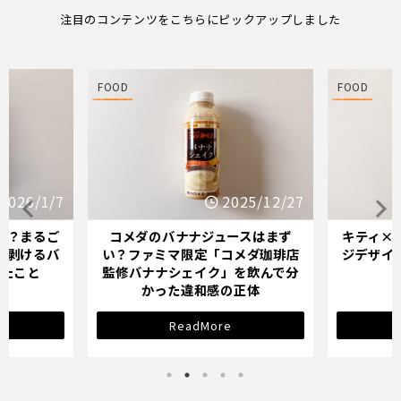
注目のコンテンツをこちらにピックアップしました
FOOD
FOOD
2026/1/7
2025/12/27
か？まるご
コメダのバナナジュースはまず
キティ×
「剥けるバ
い？ファミマ限定「コメダ珈琲店
ジデザイ
ったこと
監修バナナシェイク」を飲んで分
かった違和感の正体
ReadMore