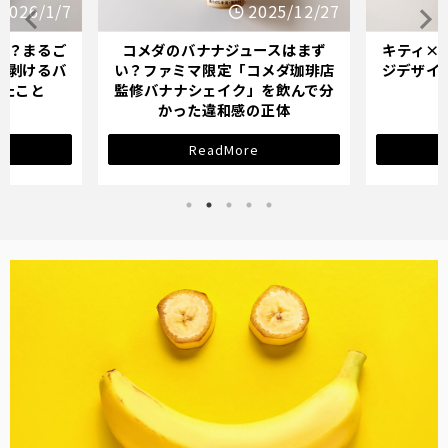
2026/1/7
2025/12/27
か？まるご
コメダのバナナジュースはまず
キティ×
「剥けるバ
い？ファミマ限定「コメダ珈琲店
ジデザイ
ったこと
監修バナナシェイク」を飲んで分
かった違和感の正体
ReadMore
バナナ雑貨