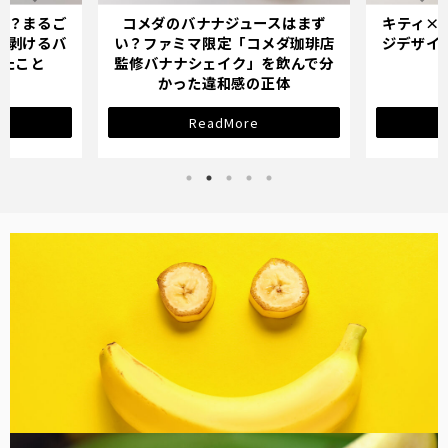
か？まるご
コメダのバナナジュースはまず
キティ×
「剥けるバ
い？ファミマ限定「コメダ珈琲店
ジデザイ
ったこと
監修バナナシェイク」を飲んで分
かった違和感の正体
ReadMore
バナナ雑貨
コラム