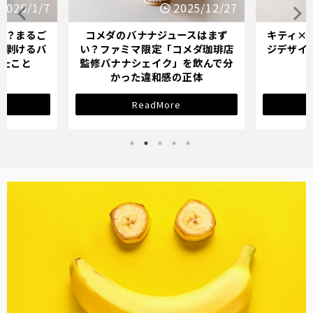
2026/1/7
2025/12/27
か？まるご
コメダのバナナジュースはまず
キティ×
「剥けるバ
い？ファミマ限定「コメダ珈琲店
ジデザイ
ったこと
監修バナナシェイク」を飲んで分
かった違和感の正体
ReadMore
バナナ雑貨