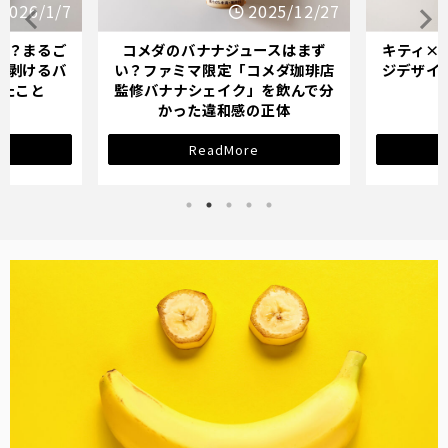
2026/1/7
2025/12/27
か？まるご
コメダのバナナジュースはまず
キティ×
「剥けるバ
い？ファミマ限定「コメダ珈琲店
ジデザイ
ったこと
監修バナナシェイク」を飲んで分
かった違和感の正体
ReadMore
バナナ雑貨