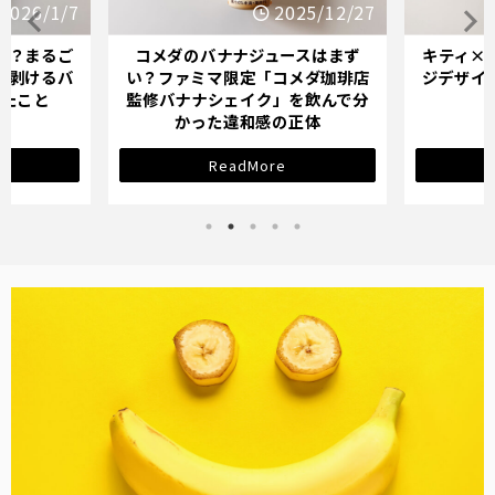
2026/1/7
2025/12/27
か？まるご
コメダのバナナジュースはまず
キティ×
「剥けるバ
い？ファミマ限定「コメダ珈琲店
ジデザイ
ったこと
監修バナナシェイク」を飲んで分
かった違和感の正体
ReadMore
バナナ雑貨