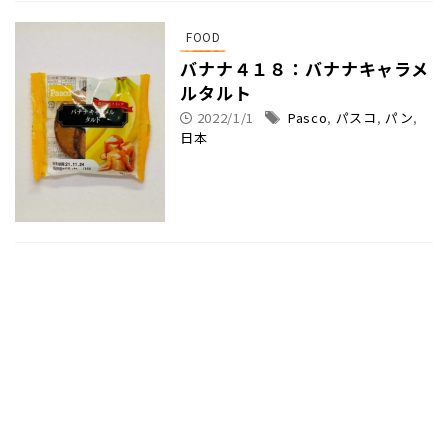
FOOD
バナナ４１８：バナナキャラメ
ルタルト
2022/1/1
Pasco
,
パスコ
,
パン
,
日本