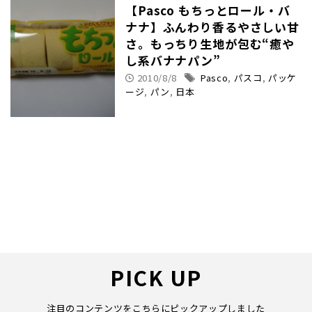
【Pasco もちっとロール・バ
ナナ】ふんわり香るやさしい甘
さ。もっちり生地が包む“癒や
し系バナナパン”
2010/8/8
Pasco
,
パスコ
,
パッケ
ージ
,
パン
,
日本
PICK UP
注目のコンテンツをこちらにピックアップしました