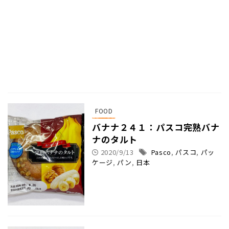
FOOD
バナナ２４１：パスコ完熟バナ
ナのタルト
2020/9/13
Pasco
,
パスコ
,
パッ
ケージ
,
パン
,
日本