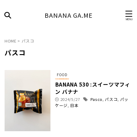
BANANA GA.ME
HOME
>
パスコ
パスコ
FOOD
BANANA 530 :スイーツマフィ
ン バナナ
2024/5/27
Pasco
,
パスコ
,
パッ
ケージ
,
日本