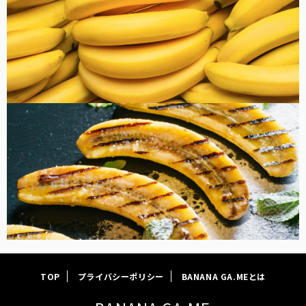
FOOD
TOP
プライバシーポリシー
BANANA GA.MEとは