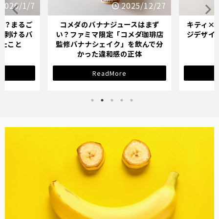
2026/1/7
2025/12/27
か？まるご
コメダのバナナジュースはまず
キティ×
「剥けるバ
い？ファミマ限定「コメダ珈琲店
ジデザイ
ったこと
監修バナナシェイク」を飲んで分
かった違和感の正体
ReadMore
バナナ雑貨