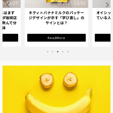
25/12/27
2025/12/21
スはまず
キティ×バナナミルクのパッケー
オイシッ
メダ珈琲店
ジデザインが示す「学び直し」の
ている人
を飲んで分
サインとは？
正体
ReadMore
バナナ雑貨