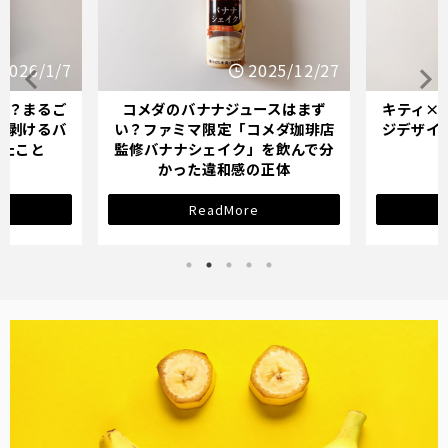
25/12/27
2025/12/21
スはまず
キティ×バナナミルクのパッケー
オイシッ
メダ珈琲店
ジデザインが示す「学び直し」の
ている人
を飲んで分
サインとは？
正体
ReadMore
バナナ雑貨