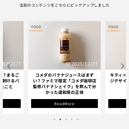
注目のコンテンツをこちらにピックアップしました
FOOD
FOOD
25/12/27
2025/12/21
スはまず
キティ×バナナミルクのパッケー
オイシッ
メダ珈琲店
ジデザインが示す「学び直し」の
ている人
を飲んで分
サインとは？
正体
ReadMore