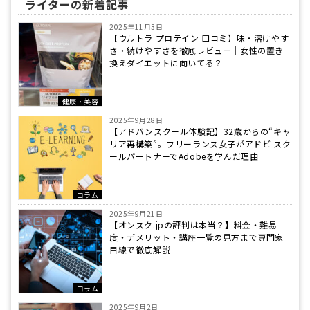
ライターの新着記事
2025年11月3日
【ウルトラ プロテイン 口コミ】味・溶けやす
さ・続けやすさを徹底レビュー｜女性の置き
換えダイエットに向いてる？
健康・美容
2025年9月28日
【アドバンスクール体験記】32歳からの“キャ
リア再構築”。フリーランス女子がアドビ スク
ールパートナーでAdobeを学んだ理由
コラム
2025年9月21日
【オンスク.jpの評判は本当？】料金・難易
度・デメリット・講座一覧の見方まで専門家
目線で徹底解説
コラム
2025年9月2日