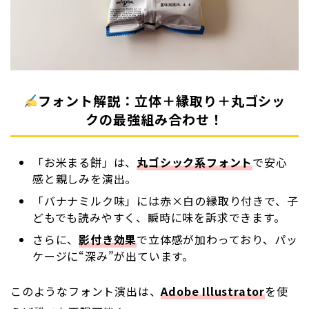
フォント解説：立体＋縁取り＋丸ゴシッ
クの最強組み合わせ！
「お米まる餅」は、
丸ゴシック系フォント
で安心
感と親しみを演出。
「バナナミルク味」には赤×白の縁取り付きで、子
どもでも読みやすく、瞬時に味を訴求できます。
さらに、
影付き効果
で立体感が加わっており、パッ
ケージに“深み”が出ています。
このようなフォント演出は、
Adobe Illustrator
を使