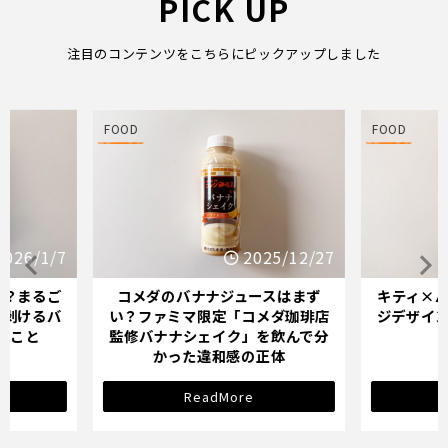
PICK UP
注目のコンテンツをこちらにピックアップしました
FOOD
FOOD
25/12/27
2025/12/21
スはまず
キティ×バナナミルクのパッケー
オイシッ
メダ珈琲店
ジデザインが示す「学び直し」の
ている人
を飲んで分
サインとは？
正体
ReadMore