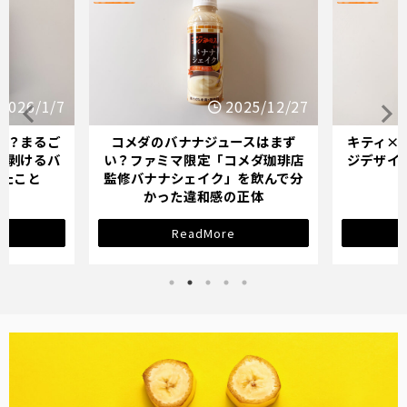
/7
2025/12/27
ご
コメダのバナナジュースはまず
キティ×バナナミ
バ
い？ファミマ限定「コメダ珈琲店
ジデザインが示す
監修バナナシェイク」を飲んで分
サインと
かった違和感の正体
ReadMore
ReadM
バナナ雑貨