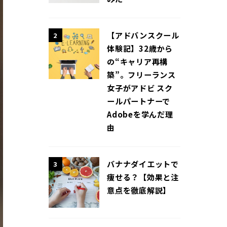
【アドバンスクール
2
体験記】32歳から
の“キャリア再構
築”。フリーランス
女子がアドビ スク
ールパートナーで
Adobeを学んだ理
由
バナナダイエットで
3
痩せる？【効果と注
意点を徹底解説】