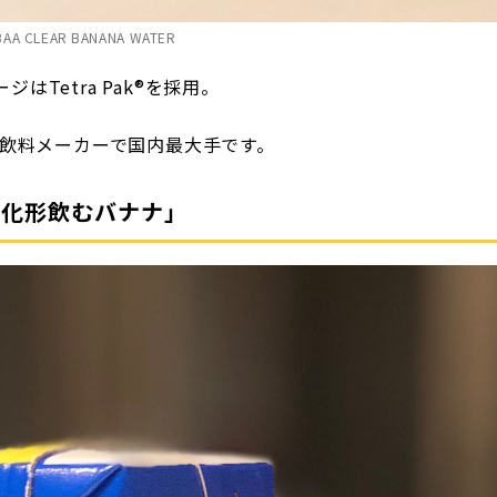
AA CLEAR BANANA WATER
etra Pak®︎を採用。
系飲料メーカーで国内最大手です。
進化形飲むバナナ」