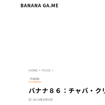
BANANA GA.ME
HOME
>
FOOD
>
FOOD
バナナ８６：チャバ・ク
2019年6月9日