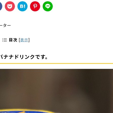
ォーター
目次
[
表示
]
バナナドリンクです。