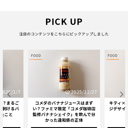
PICK UP
注目のコンテンツをこちらにピックアップしました
FOOD
FOOD
25/12/27
2025/12/21
スはまず
キティ×バナナミルクのパッケー
オイシッ
メダ珈琲店
ジデザインが示す「学び直し」の
ている人
を飲んで分
サインとは？
正体