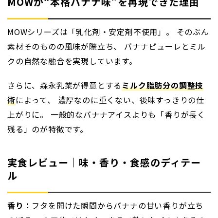
MOWが“本格バナナ味”を再現できた理由
MOWシリーズは「乳化剤・安定剤不使用」。 そのぶん
素材そのものの風味が際立ち、 バナナピューレとミル
クの自然な融合を実現しています。
さらに、森永乳業が得意とする
ミルク脂肪分の調整技
術
によって、 濃厚なのに重くない、後味すっきりの仕
上がりに。 一般的なバナナアイスよりも「香りが長く
残る」のが特徴です。
実食レビュー｜味・香り・食感のディテー
ル
香り：
フタを開けた瞬間からバナナの甘い香りが立ち