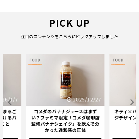
PICK UP
注目のコンテンツをこちらにピックアップしました
FOOD
FOOD
25/12/27
2025/12/21
スはまず
キティ×バナナミルクのパッケー
オイシッ
メダ珈琲店
ジデザインが示す「学び直し」の
ている人
を飲んで分
サインとは？
正体