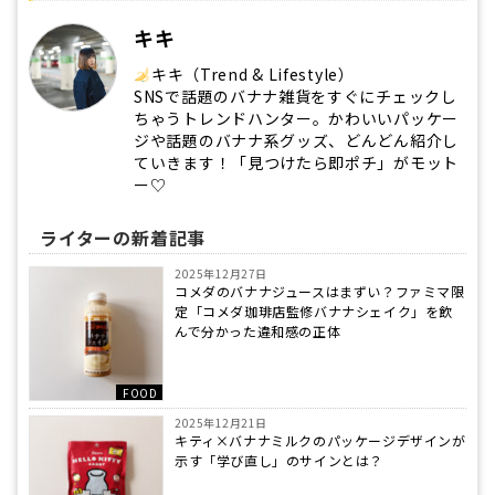
キキ
キキ（Trend & Lifestyle）
SNSで話題のバナナ雑貨をすぐにチェックし
ちゃうトレンドハンター。かわいいパッケー
ジや話題のバナナ系グッズ、どんどん紹介し
ていきます！「見つけたら即ポチ」がモット
ー♡
ライターの新着記事
2025年12月27日
コメダのバナナジュースはまずい？ファミマ限
定「コメダ珈琲店監修バナナシェイク」を飲
んで分かった違和感の正体
FOOD
2025年12月21日
キティ×バナナミルクのパッケージデザインが
示す「学び直し」のサインとは？