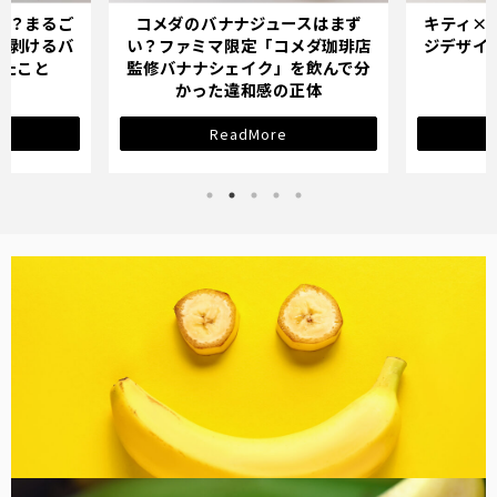
スはまず
キティ×バナナミルクのパッケー
オイシッ
メダ珈琲店
ジデザインが示す「学び直し」の
ている人
を飲んで分
サインとは？
正体
ReadMore
バナナ雑貨
コラム