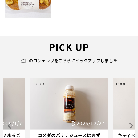
PICK UP
注目のコンテンツをこちらにピックアップしました
FOOD
FOOD
25/12/27
2025/12/21
スはまず
キティ×バナナミルクのパッケー
オイシッ