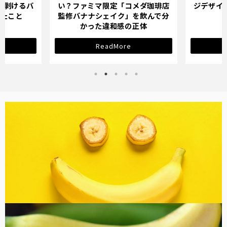
メダ珈琲店
ジデザインが示す「学び直し」の
ている人
を飲んで分
サインとは？
正体
ReadMore
バナナ雑貨
コラム