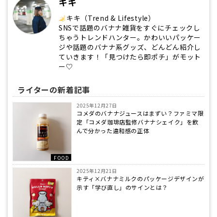
キキ
キキ（Trend & Lifestyle）
SNSで話題のバナナ雑貨をすぐにチェックし
ちゃうトレンドハンター。かわいいパッケー
ジや話題のバナナ系グッズ、どんどん紹介し
ていきます！「見つけたら即ポチ」がモット
ー♡
ライターの新着記事
2025年12月27日
コメダのバナナジュースはまずい？ファミマ限
定「コメダ珈琲店監修バナナシェイク」を飲
んで分かった違和感の正体
FOOD
2025年12月21日
キティ×バナナミルクのパッケージデザインが
示す「学び直し」のサインとは？