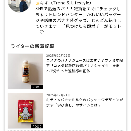
キキ（Trend & Lifestyle）
SNSで話題のバナナ雑貨をすぐにチェックし
ちゃうトレンドハンター。かわいいパッケー
ジや話題のバナナ系グッズ、どんどん紹介し
ていきます！「見つけたら即ポチ」がモット
ー♡
ライターの新着記事
2025年12月27日
コメダのバナナジュースはまずい？ファミマ限
定「コメダ珈琲店監修バナナシェイク」を飲
んで分かった違和感の正体
FOOD
2025年12月21日
キティ×バナナミルクのパッケージデザインが
示す「学び直し」のサインとは？
FOOD