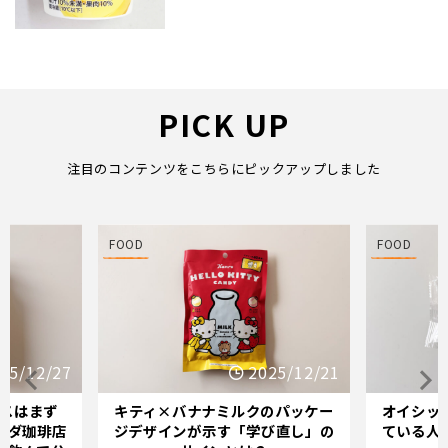
PICK UP
注目のコンテンツをこちらにピックアップしました
FOOD
FOOD
25/12/27
2025/12/21
スはまず
キティ×バナナミルクのパッケー
オイシッ
メダ珈琲店
ジデザインが示す「学び直し」の
ている人