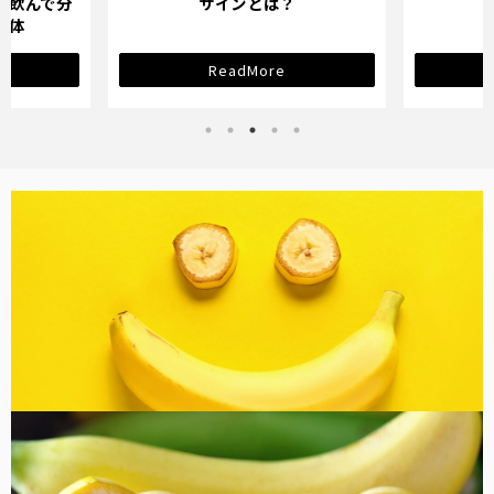
を飲んで分
サインとは？
正体
ReadMore
バナナ雑貨
コラム