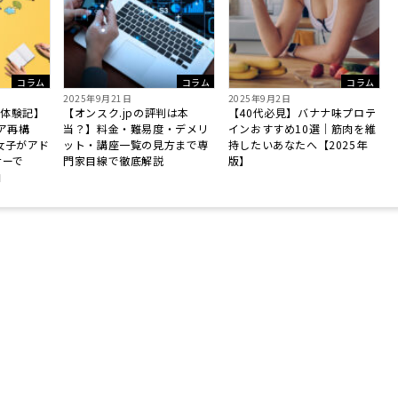
コラム
コラム
コラム
2025年9月21日
2025年9月2日
体験記】
【オンスク.jpの評判は本
【40代必見】バナナ味プロテ
ア再構
当？】料金・難易度・デメリ
インおすすめ10選｜筋肉を維
女子がアド
ット・講座一覧の見方まで専
持したいあなたへ【2025年
ナーで
門家目線で徹底解説
版】
由