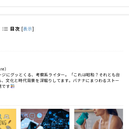
目次
[
表示
]
ure）
ージにグッとくる、考察系ライター。「これは昭和？それとも台
ら、文化と時代背景を深堀りしてます。バナナにまつわるストー
意です