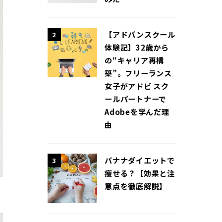
【アドバンスクール
2
体験記】32歳から
の“キャリア再構
築”。フリーランス
女子がアドビ スク
ールパートナーで
Adobeを学んだ理
由
バナナダイエットで
3
痩せる？【効果と注
意点を徹底解説】