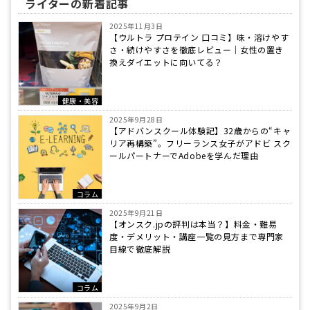
ライターの新着記事
2025年11月3日
【ウルトラ プロテイン 口コミ】味・溶けやす
さ・続けやすさを徹底レビュー｜女性の置き
換えダイエットに向いてる？
健康・美容
2025年9月28日
【アドバンスクール体験記】32歳からの“キャ
リア再構築”。フリーランス女子がアドビ スク
ールパートナーでAdobeを学んだ理由
コラム
2025年9月21日
【オンスク.jpの評判は本当？】料金・難易
度・デメリット・講座一覧の見方まで専門家
目線で徹底解説
コラム
2025年9月2日