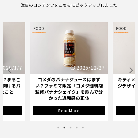
注目のコンテンツをこちらにピックアップしました
FOOD
FOOD
25/12/27
2025/12/21
スはまず
キティ×バナナミルクのパッケー
オイシッ
メダ珈琲店
ジデザインが示す「学び直し」の
ている人
を飲んで分
サインとは？
正体
ReadMore