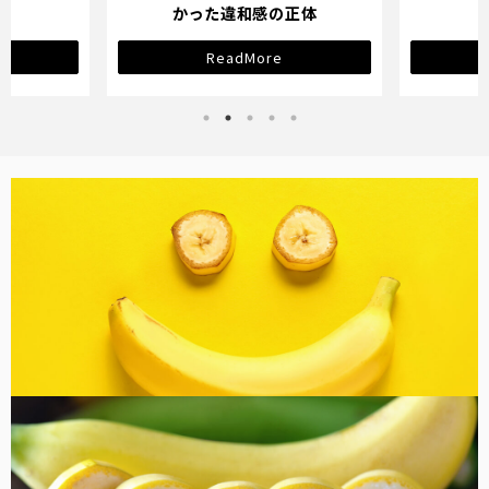
正体
ReadMore
バナナ雑貨
コラム