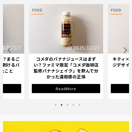
FOOD
FOOD
25/12/27
2025/12/21
スはまず
キティ×バナナミルクのパッケー
オイシッ
メダ珈琲店
ジデザインが示す「学び直し」の
ている人
を飲んで分
サインとは？
正体
ReadMore
バナナ雑貨