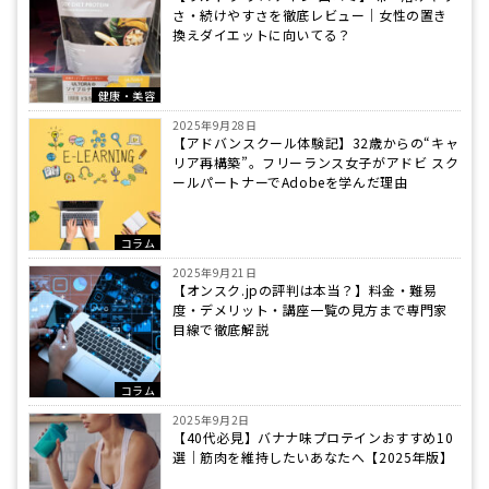
さ・続けやすさを徹底レビュー｜女性の置き
換えダイエットに向いてる？
健康・美容
2025年9月28日
【アドバンスクール体験記】32歳からの“キャ
リア再構築”。フリーランス女子がアドビ スク
ールパートナーでAdobeを学んだ理由
コラム
2025年9月21日
【オンスク.jpの評判は本当？】料金・難易
度・デメリット・講座一覧の見方まで専門家
目線で徹底解説
コラム
2025年9月2日
【40代必見】バナナ味プロテインおすすめ10
選｜筋肉を維持したいあなたへ【2025年版】