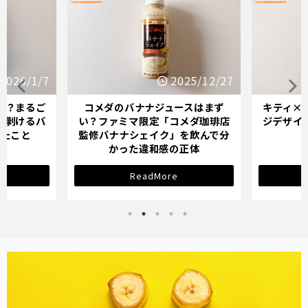
2025/12/27
2025/12/21
ジュースはまず
キティ×バナナミルクのパッケー
オ
定「コメダ珈琲店
ジデザインが示す「学び直し」の
て
イク」を飲んで分
サインとは？
和感の正体
More
ReadMore
バナナ雑貨