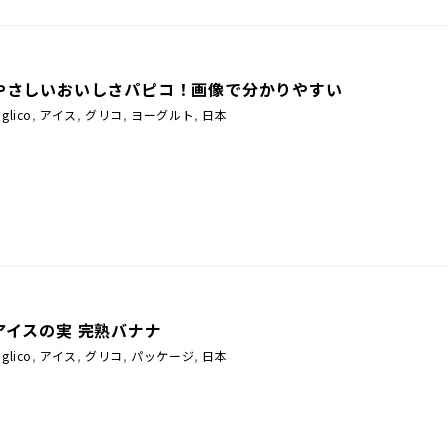
やさしいおいしさパピコ！画像で分かりやすい
glico
,
アイス
,
グリコ
,
ヨーグルト
,
日本
アイスの実 完熟バナナ
glico
,
アイス
,
グリコ
,
パッケージ
,
日本