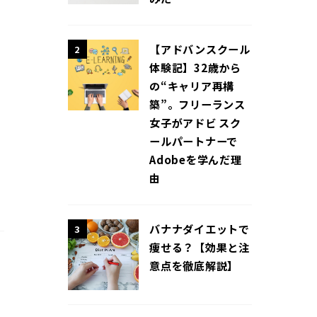
【アドバンスクール
2
体験記】32歳から
の“キャリア再構
築”。フリーランス
女子がアドビ スク
ールパートナーで
Adobeを学んだ理
由
バナナダイエットで
3
痩せる？【効果と注
意点を徹底解説】