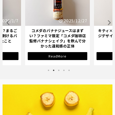
25/12/27
2025/12/21
ースはまず
キティ×バナナミルクのパッケー
オイシッ
メダ珈琲店
ジデザインが示す「学び直し」の
ている人
を飲んで分
サインとは？
正体
ReadMore
バナナ雑貨