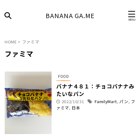
BANANA GA.ME
HOME
>
ファミマ
ファミマ
FOOD
バナナ４８１：チョコバナナみ
たいなパン
2022/10/31
FamilyMart
,
パン
,
フ
ァミマ
,
日本