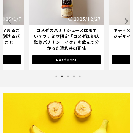
25/12/27
2025/12/21
ースはまず
キティ×バナナミルクのパッケー
オイシッ
メダ珈琲店
ジデザインが示す「学び直し」の
ている人
を飲んで分
サインとは？
正体
ReadMore
バナナ雑貨