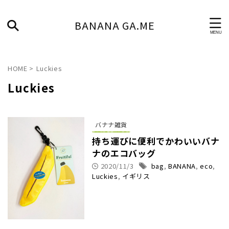
BANANA GA.ME
HOME
>
Luckies
Luckies
バナナ雑貨
持ち運びに便利でかわいいバナ
ナのエコバッグ
2020/11/3
bag
,
BANANA
,
eco
,
Luckies
,
イギリス