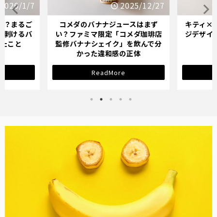
2026/1/7
2025/12/27
か？まるご
コメダのバナナジュースはまず
キティ×
「剥けるバ
い？ファミマ限定「コメダ珈琲店
ジデザイ
ったこと
監修バナナシェイク」を飲んで分
かった違和感の正体
ReadMore
バナナ雑貨