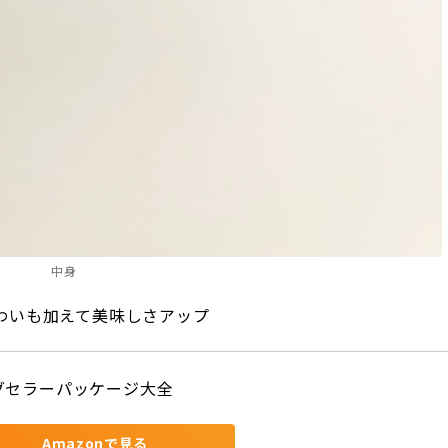
中身
わいも加えて美味しさアップ
グセラーパッケージ大全
Amazonで見る