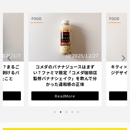
FOOD
FOOD
25/12/27
2025/12/21
スはまず
キティ×バナナミルクのパッケー
オイシッ
メダ珈琲店
ジデザインが示す「学び直し」の
ている人
を飲んで分
サインとは？
正体
ReadMore