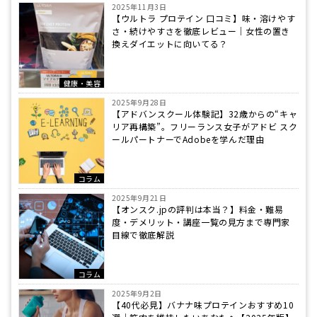
2025年11月3日
【ウルトラ プロテイン 口コミ】味・溶けやす
さ・続けやすさを徹底レビュー｜女性の置き
換えダイエットに向いてる？
健康・美容
2025年9月28日
【アドバンスクール体験記】32歳からの“キャ
リア再構築”。フリーランス女子がアドビ スク
ールパートナーでAdobeを学んだ理由
コラム
2025年9月21日
【オンスク.jpの評判は本当？】料金・難易
度・デメリット・講座一覧の見方まで専門家
目線で徹底解説
コラム
2025年9月2日
【40代必見】バナナ味プロテインおすすめ10