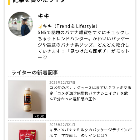
キキ
キキ（Trend & Lifestyle）
SNSで話題のバナナ雑貨をすぐにチェックし
ちゃうトレンドハンター。かわいいパッケー
ジや話題のバナナ系グッズ、どんどん紹介し
ていきます！「見つけたら即ポチ」がモット
ー♡
ライターの新着記事
2025年12月27日
コメダのバナナジュースはまずい？ファミマ限
定「コメダ珈琲店監修バナナシェイク」を飲
んで分かった違和感の正体
FOOD
2025年12月21日
キティ×バナナミルクのパッケージデザインが
示す「学び直し」のサインとは？