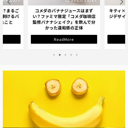
スはまず
キティ×バナナミルクのパッケー
オイシッ
メダ珈琲店
ジデザインが示す「学び直し」の
ている人
を飲んで分
サインとは？
正体
ReadMore
バナナ雑貨