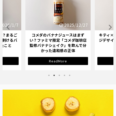
25/12/27
2025/12/21
スはまず
キティ×バナナミルクのパッケー
オイシッ
メダ珈琲店
ジデザインが示す「学び直し」の
ている人
を飲んで分
サインとは？
正体
ReadMore
バナナ雑貨