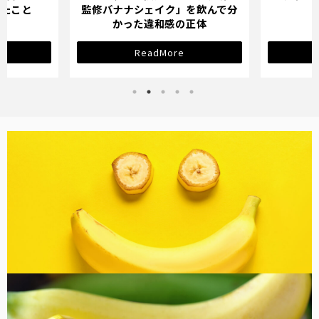
監修バナナシェイク」を飲んで分
サインと
かった違和感の正体
ReadMore
ReadM
バナナ雑貨
コラム