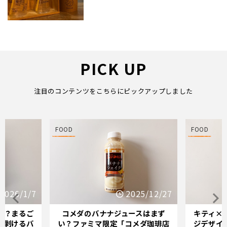
PICK UP
注目のコンテンツをこちらにピックアップしました
FOOD
FOOD
/7
2025/12/27
ご
コメダのバナナジュースはまず
キティ×バナナミ
バ
い？ファミマ限定「コメダ珈琲店
ジデザインが示す