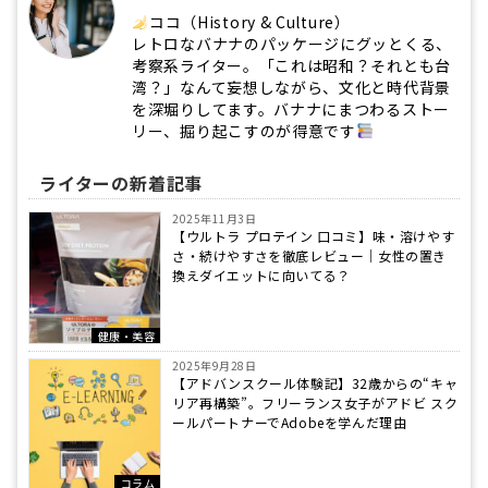
ココ（History & Culture）
レトロなバナナのパッケージにグッとくる、
考察系ライター。「これは昭和？それとも台
湾？」なんて妄想しながら、文化と時代背景
を深堀りしてます。バナナにまつわるストー
リー、掘り起こすのが得意です
ライターの新着記事
2025年11月3日
【ウルトラ プロテイン 口コミ】味・溶けやす
さ・続けやすさを徹底レビュー｜女性の置き
換えダイエットに向いてる？
健康・美容
2025年9月28日
【アドバンスクール体験記】32歳からの“キャ
リア再構築”。フリーランス女子がアドビ スク
ールパートナーでAdobeを学んだ理由
コラム