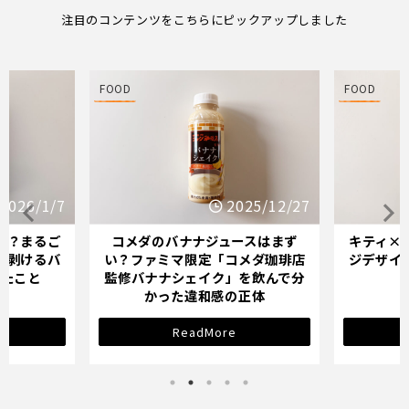
注目のコンテンツをこちらにピックアップしました
FOOD
FOOD
2026/1/7
2025/12/27
か？まるご
コメダのバナナジュースはまず
キティ×
「剥けるバ
い？ファミマ限定「コメダ珈琲店
ジデザイ
ったこと
監修バナナシェイク」を飲んで分
かった違和感の正体
ReadMore