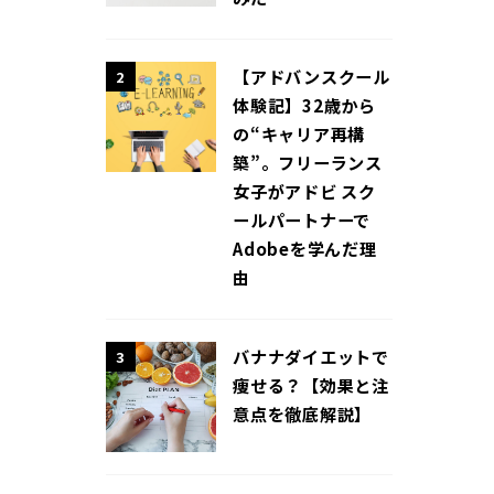
【アドバンスクール
2
体験記】32歳から
の“キャリア再構
築”。フリーランス
女子がアドビ スク
ールパートナーで
Adobeを学んだ理
由
バナナダイエットで
3
痩せる？【効果と注
意点を徹底解説】