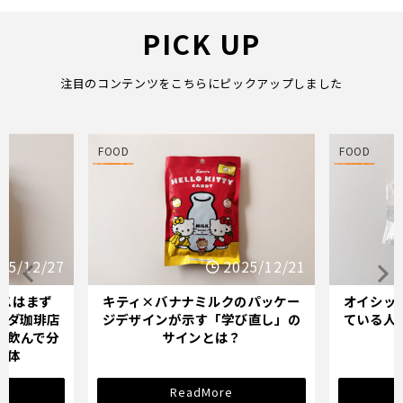
PICK UP
注目のコンテンツをこちらにピックアップしました
FOOD
FOOD
25/12/27
2025/12/21
スはまず
キティ×バナナミルクのパッケー
オイシッ
メダ珈琲店
ジデザインが示す「学び直し」の
ている人
を飲んで分
サインとは？
正体
ReadMore