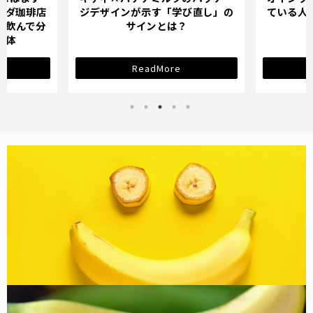
「学び直し」の
ている人が「おためし」で確かめ
ブン
とは？
るべき理由
のバ
ore
ReadMore
バナナ雑貨
コラム