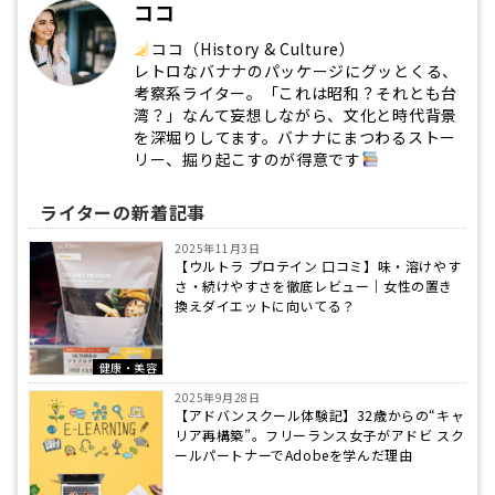
ココ
ココ（History & Culture）
レトロなバナナのパッケージにグッとくる、
考察系ライター。「これは昭和？それとも台
湾？」なんて妄想しながら、文化と時代背景
を深堀りしてます。バナナにまつわるストー
リー、掘り起こすのが得意です
ライターの新着記事
2025年11月3日
【ウルトラ プロテイン 口コミ】味・溶けやす
さ・続けやすさを徹底レビュー｜女性の置き
換えダイエットに向いてる？
健康・美容
2025年9月28日
【アドバンスクール体験記】32歳からの“キャ
リア再構築”。フリーランス女子がアドビ スク
ールパートナーでAdobeを学んだ理由