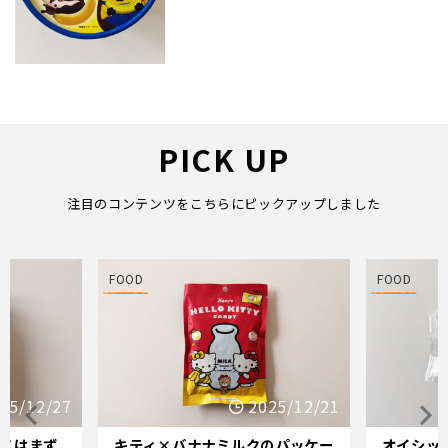
PICK UP
注目のコンテンツをこちらにピックアップしました
FOOD
FOOD
2025/12/21
2025/12/17
ルクのパッケー
オイシックスの評判は本当？迷っ
バナ