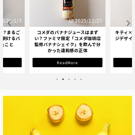
25/12/27
2025/12/21
スはまず
キティ×バナナミルクのパッケー
オイシッ
メダ珈琲店
ジデザインが示す「学び直し」の
ている人
を飲んで分
サインとは？
正体
ReadMore
バナナ雑貨