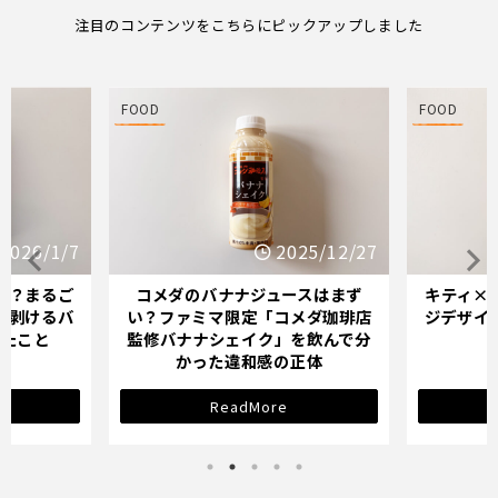
注目のコンテンツをこちらにピックアップしました
FOOD
FOOD
25/12/27
2025/12/21
スはまず
キティ×バナナミルクのパッケー
オイシッ
メダ珈琲店
ジデザインが示す「学び直し」の
ている人
を飲んで分
サインとは？
正体
ReadMore