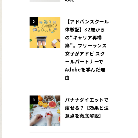
【アドバンスクール
2
体験記】32歳から
の“キャリア再構
築”。フリーランス
女子がアドビ スク
ールパートナーで
Adobeを学んだ理
由
バナナダイエットで
3
痩せる？【効果と注
意点を徹底解説】