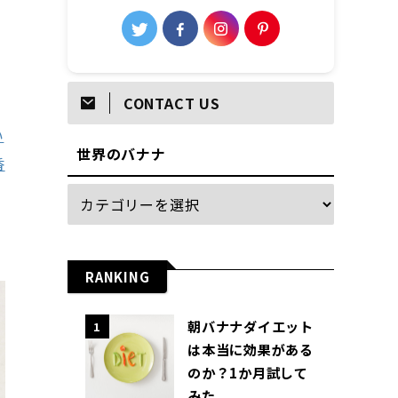
CONTACT US
い
世界のバナナ
香
RANKING
朝バナナダイエット
1
は本当に効果がある
のか？1か月試して
みた