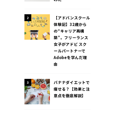
【アドバンスクール
2
体験記】32歳から
の“キャリア再構
築”。フリーランス
女子がアドビ スク
ールパートナーで
Adobeを学んだ理
由
バナナダイエットで
3
痩せる？【効果と注
意点を徹底解説】