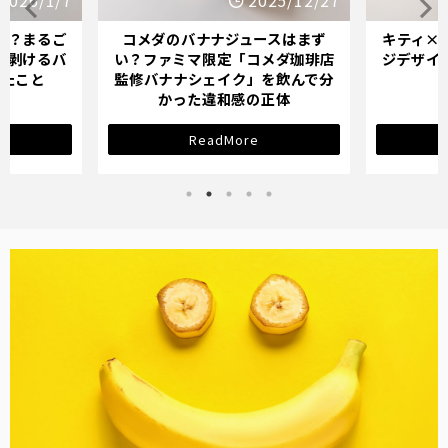
25/12/27
2025/12/21
スはまず
キティ×バナナミルクのパッケー
オイシッ
メダ珈琲店
ジデザインが示す「学び直し」の
ている人
を飲んで分
サインとは？
正体
ReadMore
バナナ雑貨