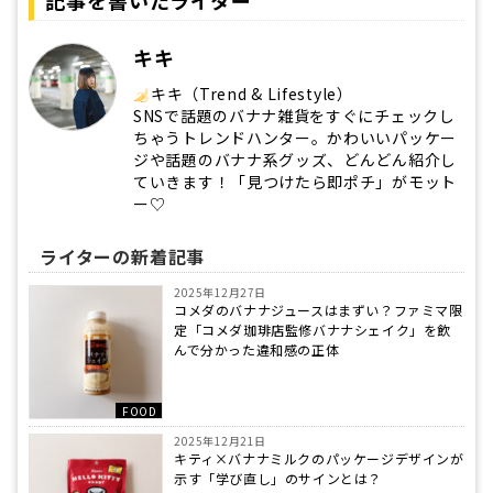
記事を書いたライター
キキ
キキ（Trend & Lifestyle）
SNSで話題のバナナ雑貨をすぐにチェックし
ちゃうトレンドハンター。かわいいパッケー
ジや話題のバナナ系グッズ、どんどん紹介し
ていきます！「見つけたら即ポチ」がモット
ー♡
ライターの新着記事
2025年12月27日
コメダのバナナジュースはまずい？ファミマ限
定「コメダ珈琲店監修バナナシェイク」を飲
んで分かった違和感の正体
FOOD
2025年12月21日
キティ×バナナミルクのパッケージデザインが
示す「学び直し」のサインとは？