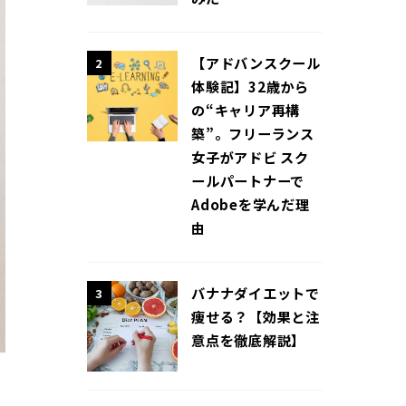
【アドバンスクール
2
体験記】32歳から
の“キャリア再構
築”。フリーランス
女子がアドビ スク
ールパートナーで
Adobeを学んだ理
由
バナナダイエットで
3
痩せる？【効果と注
意点を徹底解説】