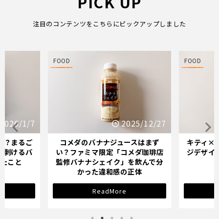
PICK UP
注目のコンテンツをこちらにピックアップしました
FOOD
FOOD
2026/1/7
2025/12/27
か？まるご
コメダのバナナジュースはまず
キティ×
「剥けるバ
い？ファミマ限定「コメダ珈琲店
ジデザイ
ったこと
監修バナナシェイク」を飲んで分
かった違和感の正体
ReadMore