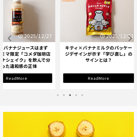
25/12/27
2025/12/21
スはまず
キティ×バナナミルクのパッケー
オイシッ
メダ珈琲店
ジデザインが示す「学び直し」の
ている人
を飲んで分
サインとは？
正体
ReadMore
バナナ雑貨