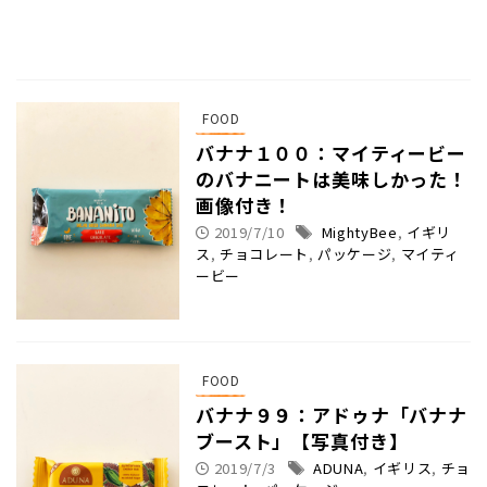
FOOD
バナナ１００：マイティービー
のバナニートは美味しかった！
画像付き！
2019/7/10
MightyBee
,
イギリ
ス
,
チョコレート
,
パッケージ
,
マイティ
ービー
FOOD
バナナ９９：アドゥナ「バナナ
ブースト」【写真付き】
2019/7/3
ADUNA
,
イギリス
,
チョ