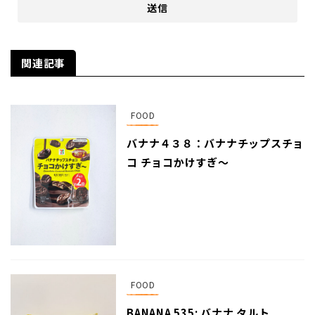
関連記事
FOOD
バナナ４３８：バナナチップスチョ
コ チョコかけすぎ〜
FOOD
BANANA 535: バナナ タルト