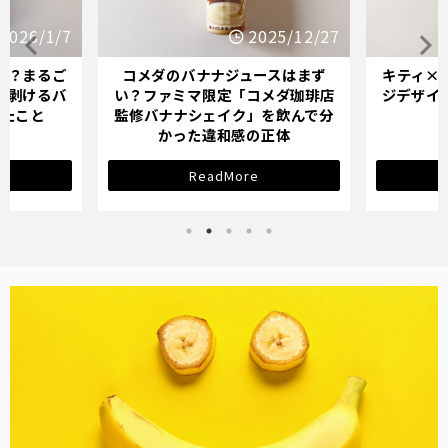
2025/12/27
2025/12/21
ジュースはまず
キティ×バナナミルクのパッケー
オイ
「コメダ珈琲店
ジデザインが示す「学び直し」の
てい
ク」を飲んで分
サインとは？
感の正体
ore
ReadMore
バナナ雑貨