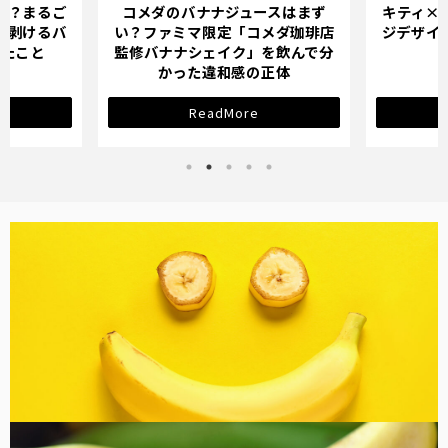
スはまず
キティ×バナナミルクのパッケー
オイシッ
メダ珈琲店
ジデザインが示す「学び直し」の
ている人
を飲んで分
サインとは？
正体
ReadMore
バナナ雑貨
コラム