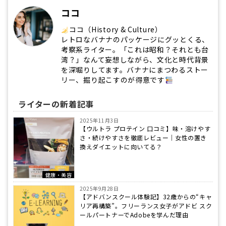
ココ
ココ（History & Culture）
レトロなバナナのパッケージにグッとくる、
考察系ライター。「これは昭和？それとも台
湾？」なんて妄想しながら、文化と時代背景
を深堀りしてます。バナナにまつわるストー
リー、掘り起こすのが得意です
ライターの新着記事
2025年11月3日
【ウルトラ プロテイン 口コミ】味・溶けやす
さ・続けやすさを徹底レビュー｜女性の置き
換えダイエットに向いてる？
健康・美容
2025年9月28日
【アドバンスクール体験記】32歳からの“キャ
リア再構築”。フリーランス女子がアドビ スク
ールパートナーでAdobeを学んだ理由